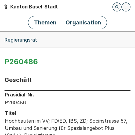
Kanton Basel-Stadt
Öffnet die
(Dieser Link führt zur Startseite)
Hauptnavigation
Themen
Organisation
Breadcrumb-Navigation
Regierungsrat
P260486
Geschäft
Informationen zum Ausgewählten Geschäft
Präsidial-Nr.
P260486
Titel
Hochbauten im VV; FD/ED, IBS, ZD; Socinstrasse 57,
Umbau und Sanierung für Spezialangebot Plus