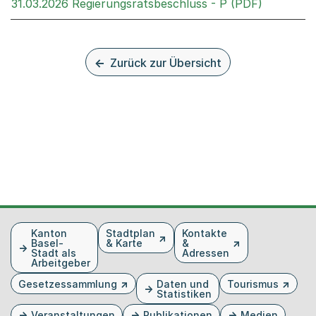
Externer 
31.03.2026 Regierungsratsbeschluss - P (PDF)
Zurück zur Übersicht
Fusszeile
Kanton
Stadtplan
Kontakte
Basel-
& Karte
&
Stadt als
Adressen
Arbeitgeber
Gesetzessammlung
Daten und
Tourismus
Statistiken
Veranstaltungen
Publikationen
Medien