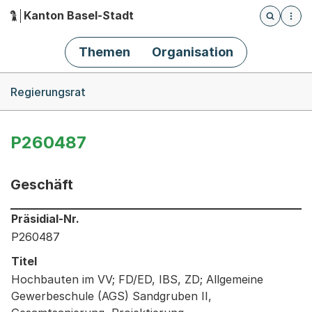
Kanton Basel-Stadt
Öffnet die
(Dieser Link führt zur Startseite)
Hauptnavigation
Themen
Organisation
Breadcrumb-Navigation
Regierungsrat
P260487
Geschäft
Informationen zum Ausgewählten Geschäft
Präsidial-Nr.
P260487
Titel
Hochbauten im VV; FD/ED, IBS, ZD; Allgemeine
Gewerbeschule (AGS) Sandgruben II,