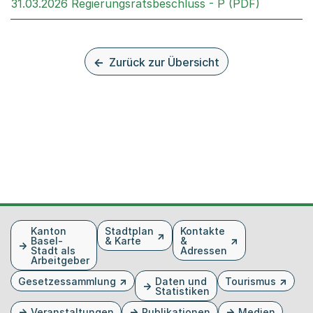
Externer 
31.03.2026 Regierungsratsbeschluss - P (PDF)
Zurück zur Übersicht
Fusszeile
Kanton
Stadtplan
Kontakte
Basel-
& Karte
&
Stadt als
Adressen
Arbeitgeber
Gesetzessammlung
Daten und
Tourismus
Statistiken
Veranstaltungen
Publikationen
Medien