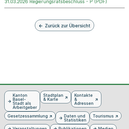
Externer 
31.03.2026 Regierungsratsbeschluss - P (PDF)
Zurück zur Übersicht
Fusszeile
Kanton
Stadtplan
Kontakte
Basel-
& Karte
&
Stadt als
Adressen
Arbeitgeber
Gesetzessammlung
Daten und
Tourismus
Statistiken
Veranstaltungen
Publikationen
Medien