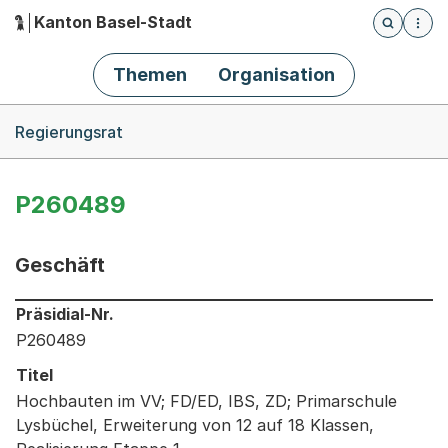
Kanton Basel-Stadt
Öffnet die
(Dieser Link führt zur Startseite)
Hauptnavigation
Themen
Organisation
Breadcrumb-Navigation
Regierungsrat
P260489
Geschäft
Informationen zum Ausgewählten Geschäft
Präsidial-Nr.
P260489
Titel
Hochbauten im VV; FD/ED, IBS, ZD; Primarschule
Lysbüchel, Erweiterung von 12 auf 18 Klassen,