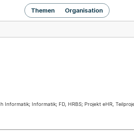
Themen
Organisation
chäft
ch Informatik; Informatik; FD, HRBS; Projekt eHR, Teilpro