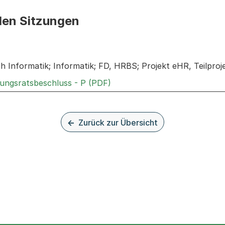
den Sitzungen
n: Informationen zu den Sitzungen zum Geschäft
ch Informatik; Informatik; FD, HRBS; Projekt eHR, Teilpro
Externer Link, wird in einem
rungsratsbeschluss - P (PDF)
Zurück zur Übersicht