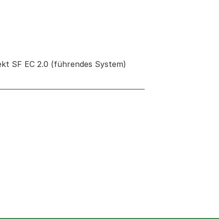
jekt SF EC 2.0 (führendes System)
 neuen Tab oder Fenster geöffnet