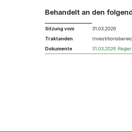
Behandelt an den folgen
Behandelt an den folgenden Sitzunge
Sitzung vom
31.03.2026
Traktanden
Investitionsberei
Dokumente
31.03.2026 Regie