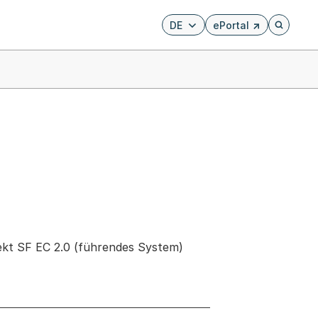
DE
ePortal
Externer Link, wird i
Öffnet di
jekt SF EC 2.0 (führendes System)