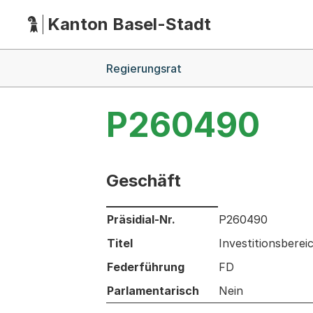
Kanton Basel-Stadt
Hauptnavigation
(Dieser Link führt zur Startseite)
Breadcrumb-Navigation
Regierungsrat
P260490
Geschäft
Informationen zum Ausgewählten Ges
Präsidial-Nr.
P260490
Titel
Investitionsberei
Federführung
FD
Parlamentarisch
Nein