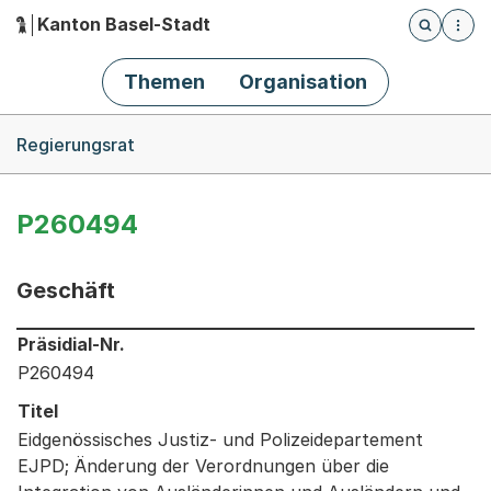
Kanton Basel-Stadt
Öffnet die
(Dieser Link führt zur Startseite)
Hauptnavigation
Themen
Organisation
Breadcrumb-Navigation
Regierungsrat
P260494
Geschäft
Informationen zum Ausgewählten Geschäft
Präsidial-Nr.
P260494
Titel
Eidgenössisches Justiz- und Polizeidepartement
EJPD; Änderung der Verordnungen über die