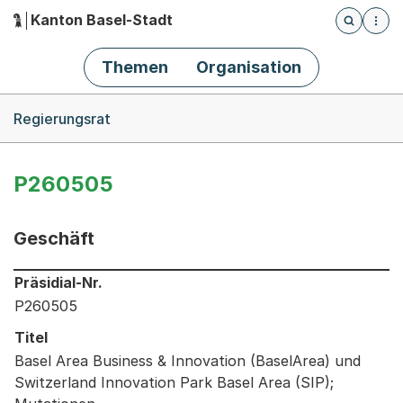
Kanton Basel-Stadt
Öffnet die
(Dieser Link führt zur Startseite)
Hauptnavigation
Themen
Organisation
Breadcrumb-Navigation
Regierungsrat
P260505
Geschäft
Informationen zum Ausgewählten Geschäft
Präsidial-Nr.
P260505
Titel
Basel Area Business & Innovation (BaselArea) und
Switzerland Innovation Park Basel Area (SIP);