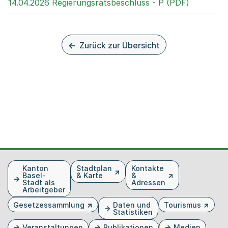
Externer 
14.04.2026 Regierungsratsbeschluss - P (PDF)
Zurück zur Übersicht
Fusszeile
Kanton
Stadtplan
Kontakte
Basel-
& Karte
&
Stadt als
Adressen
Arbeitgeber
Gesetzessammlung
Daten und
Tourismus
Statistiken
Veranstaltungen
Publikationen
Medien