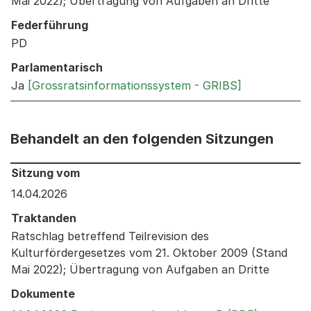
Mai 2022); Übertragung von Aufgaben an Dritte
Federführung
PD
Parlamentarisch
Ja
[Grossratsinformationssystem - GRIBS]
Behandelt an den folgenden Sitzungen
Behandelt an den folgenden Sitzungen: Informationen 
Sitzung vom
14.04.2026
Traktanden
Ratschlag betreffend Teilrevision des
Kulturfördergesetzes vom 21. Oktober 2009 (Stand
Mai 2022); Übertragung von Aufgaben an Dritte
Dokumente