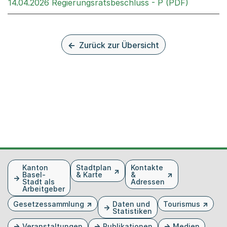
Externer 
14.04.2026 Regierungsratsbeschluss - P (PDF)
Zurück zur Übersicht
Fusszeile
Kanton
Stadtplan
Kontakte
Basel-
& Karte
&
Stadt als
Adressen
Arbeitgeber
Gesetzessammlung
Daten und
Tourismus
Statistiken
Veranstaltungen
Publikationen
Medien