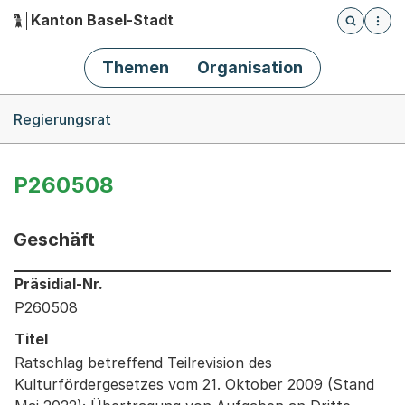
Kanton Basel-Stadt
Öffnet die
(Dieser Link führt zur Startseite)
Hauptnavigation
Themen
Organisation
Breadcrumb-Navigation
Regierungsrat
P260508
Geschäft
Informationen zum Ausgewählten Geschäft
Präsidial-Nr.
P260508
Titel
Ratschlag betreffend Teilrevision des
Kulturfördergesetzes vom 21. Oktober 2009 (Stand