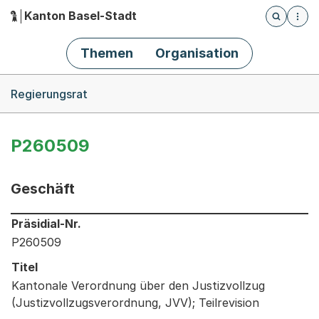
Kanton Basel-Stadt
Öffnet die
(Dieser Link führt zur Startseite)
Hauptnavigation
Themen
Organisation
Breadcrumb-Navigation
Regierungsrat
P260509
Geschäft
Informationen zum Ausgewählten Geschäft
Präsidial-Nr.
P260509
Titel
Kantonale Verordnung über den Justizvollzug
(Justizvollzugsverordnung, JVV); Teilrevision