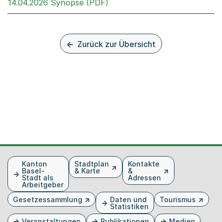
Externer Link, wird in einem
14.04.2026 Synopse (PDF)
Zurück zur Übersicht
Fusszeile
Kanton
Stadtplan
Kontakte
Basel-
& Karte
&
Stadt als
Adressen
Arbeitgeber
Gesetzessammlung
Daten und
Tourismus
Statistiken
Veranstaltungen
Publikationen
Medien