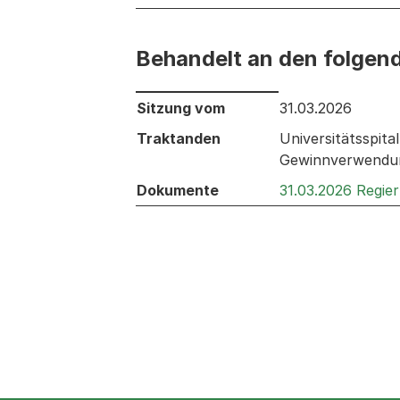
Behandelt an den folgen
Behandelt an den folgenden Sitzunge
Sitzung vom
31.03.2026
Traktanden
Universitätsspit
Gewinnverwendung
Dokumente
31.03.2026 Regie