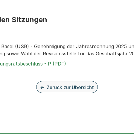
den Sitzungen
n: Informationen zu den Sitzungen zum Geschäft
al Basel (USB) - Genehmigung der Jahresrechnung 2025 un
 sowie Wahl der Revisionsstelle für das Geschäftsjahr 2
Externer Link, wird in einem
rungsratsbeschluss - P (PDF)
Zurück zur Übersicht