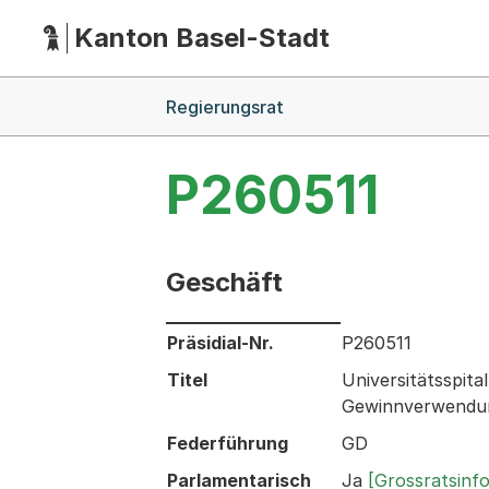
Kanton Basel-Stadt
Hauptnavigation
(Dieser Link führt zur Startseite)
Breadcrumb-Navigation
Regierungsrat
P260511
Geschäft
Informationen zum Ausgewählten Ges
Präsidial-Nr.
P260511
Titel
Universitätsspit
Gewinnverwendung
Federführung
GD
Parlamentarisch
Ja
[Grossratsinf