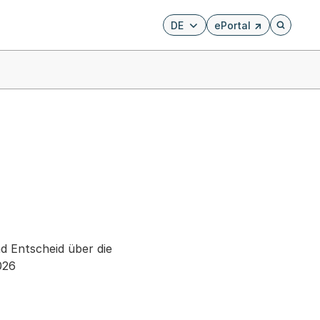
DE
ePortal
Externer Link, wird i
Öffnet di
d Entscheid über die
026