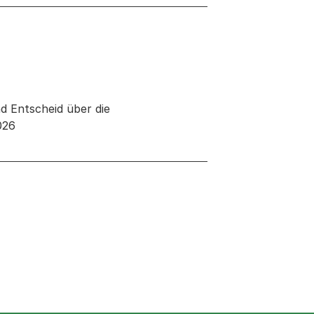
d Entscheid über die
026
 neuen Tab oder Fenster geöffnet