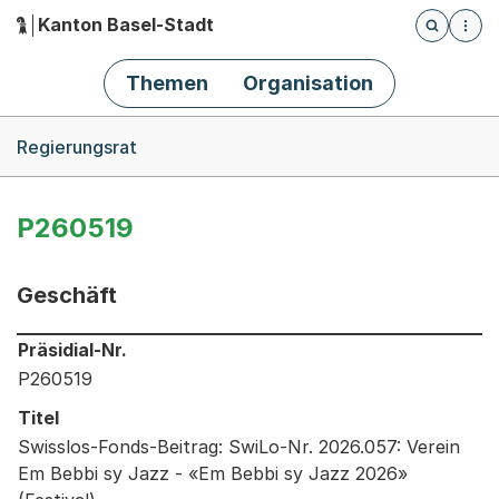
Kanton Basel-Stadt
Öffnet die
(Dieser Link führt zur Startseite)
Hauptnavigation
Themen
Organisation
Breadcrumb-Navigation
Regierungsrat
P260519
Geschäft
Informationen zum Ausgewählten Geschäft
Präsidial-Nr.
P260519
Titel
Swisslos-Fonds-Beitrag: SwiLo-Nr. 2026.057: Verein
Em Bebbi sy Jazz - «Em Bebbi sy Jazz 2026»