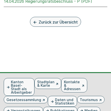
Externer 
14.04.2026 Regierungsratsbeschluss - P (PDF)
Zurück zur Übersicht
Fusszeile
Kanton
Stadtplan
Kontakte
Basel-
& Karte
&
Stadt als
Adressen
Arbeitgeber
Gesetzessammlung
Daten und
Tourismus
Statistiken
Veranstaltungen
Publikationen
Medien