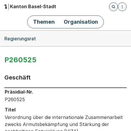
Kanton Basel-Stadt
Öffnet die
(Dieser Link führt zur Startseite)
Hauptnavigation
Themen
Organisation
Breadcrumb-Navigation
Regierungsrat
P260525
Geschäft
Informationen zum Ausgewählten Geschäft
Präsidial-Nr.
P260525
Titel
Verordnung über die internationale Zusammenarbeit
zwecks Armutsbekämpfung und Stärkung der