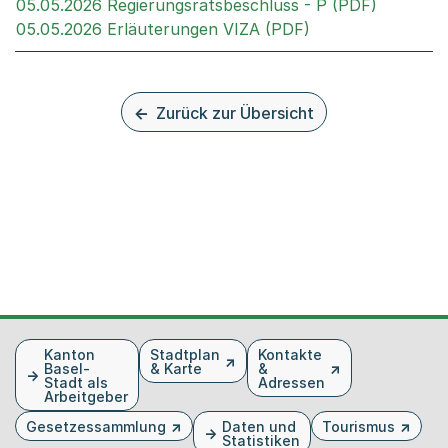
Externer 
05.05.2026 Regierungsratsbeschluss - P (PDF)
Externer Link, wi
05.05.2026 Erläuterungen VIZA (PDF)
Zurück zur Übersicht
Fusszeile
Kanton
Stadtplan
Kontakte
Basel-
& Karte
&
Stadt als
Adressen
Arbeitgeber
Gesetzessammlung
Daten und
Tourismus
Statistiken