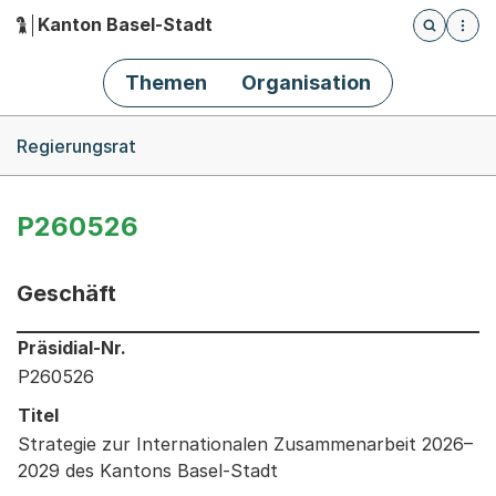
Kanton Basel-Stadt
Öffnet die
(Dieser Link führt zur Startseite)
Hauptnavigation
Themen
Organisation
Breadcrumb-Navigation
Regierungsrat
P260526
Geschäft
Informationen zum Ausgewählten Geschäft
Präsidial-Nr.
P260526
Titel
Strategie zur Internationalen Zusammenarbeit 2026–
2029 des Kantons Basel-Stadt