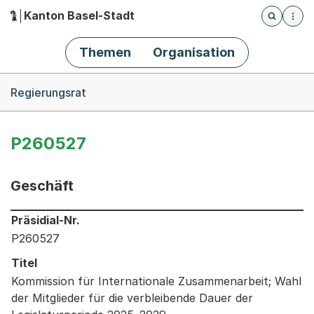
Kanton Basel-Stadt
Öffnet die
(Dieser Link führt zur Startseite)
Hauptnavigation
Themen
Organisation
Breadcrumb-Navigation
Regierungsrat
P260527
Geschäft
Informationen zum Ausgewählten Geschäft
Präsidial-Nr.
P260527
Titel
Kommission für Internationale Zusammenarbeit; Wahl
der Mitglieder für die verbleibende Dauer der