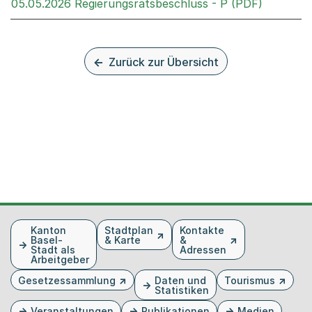
Externer 
05.05.2026 Regierungsratsbeschluss - P (PDF)
Zurück zur Übersicht
Fusszeile
Kanton
Stadtplan
Kontakte
Basel-
& Karte
&
Stadt als
Adressen
Arbeitgeber
Gesetzessammlung
Daten und
Tourismus
Statistiken
Veranstaltungen
Publikationen
Medien