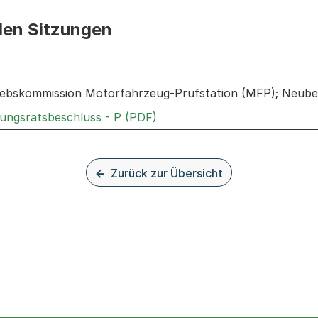
den Sitzungen
n: Informationen zu den Sitzungen zum Geschäft
riebskommission Motorfahrzeug-Prüfstation (MFP); Neube
Externer Link, wird in einem
rungsratsbeschluss - P (PDF)
Zurück zur Übersicht