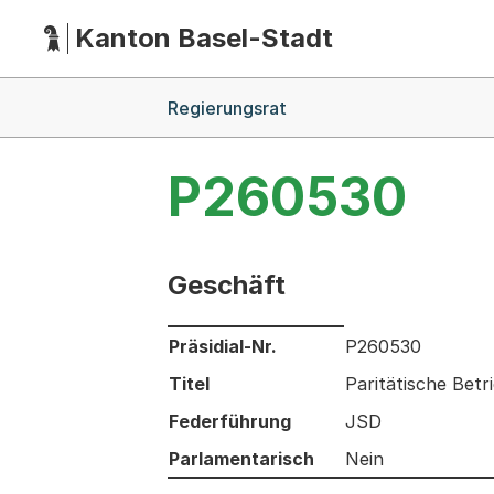
Kanton Basel-Stadt
Hauptnavigation
(Dieser Link führt zur Startseite)
Breadcrumb-Navigation
Regierungsrat
P260530
Geschäft
Informationen zum Ausgewählten Ges
Präsidial-Nr.
P260530
Titel
Paritätische Bet
Federführung
JSD
Parlamentarisch
Nein