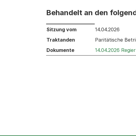
Behandelt an den folgen
Behandelt an den folgenden Sitzunge
Sitzung vom
14.04.2026
Traktanden
Paritätische Bet
Dokumente
14.04.2026 Regie