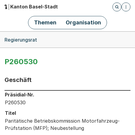
Kanton Basel-Stadt
Öffnet die
(Dieser Link führt zur Startseite)
Hauptnavigation
Themen
Organisation
Breadcrumb-Navigation
Regierungsrat
P260530
Geschäft
Informationen zum Ausgewählten Geschäft
Präsidial-Nr.
P260530
Titel
Paritätische Betriebskommission Motorfahrzeug-
Prüfstation (MFP); Neubestellung