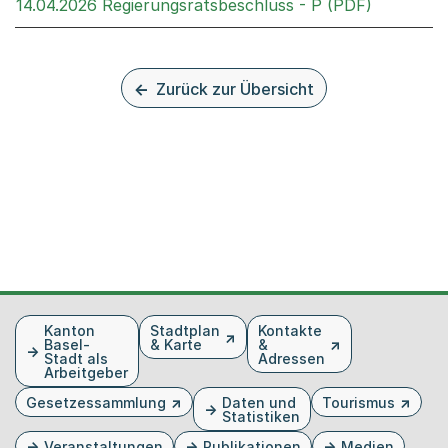
Externer 
14.04.2026 Regierungsratsbeschluss - P (PDF)
Zurück zur Übersicht
Fusszeile
Kanton
Stadtplan
Kontakte
Basel-
& Karte
&
Stadt als
Adressen
Arbeitgeber
Gesetzessammlung
Daten und
Tourismus
Statistiken
Veranstaltungen
Publikationen
Medien