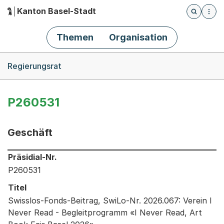
Kanton Basel-Stadt
Öffnet die
(Dieser Link führt zur Startseite)
Hauptnavigation
Themen
Organisation
Breadcrumb-Navigation
Regierungsrat
P260531
Geschäft
Informationen zum Ausgewählten Geschäft
Präsidial-Nr.
P260531
Titel
Swisslos-Fonds-Beitrag, SwiLo-Nr. 2026.067: Verein I
Never Read - Begleitprogramm «I Never Read, Art