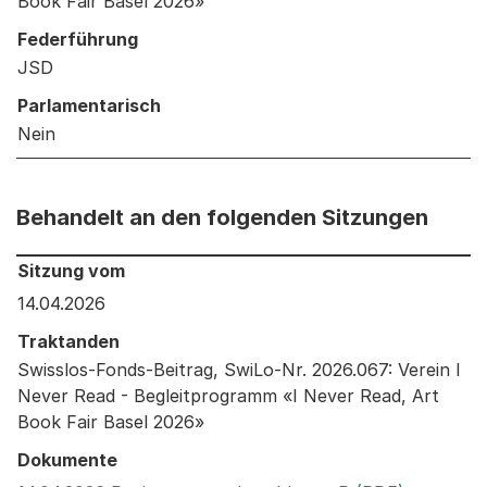
Book Fair Basel 2026»
Federführung
JSD
Parlamentarisch
Nein
Behandelt an den folgenden Sitzungen
Behandelt an den folgenden Sitzungen: Informationen 
Sitzung vom
14.04.2026
Traktanden
Swisslos-Fonds-Beitrag, SwiLo-Nr. 2026.067: Verein I
Never Read - Begleitprogramm «I Never Read, Art
Book Fair Basel 2026»
Dokumente