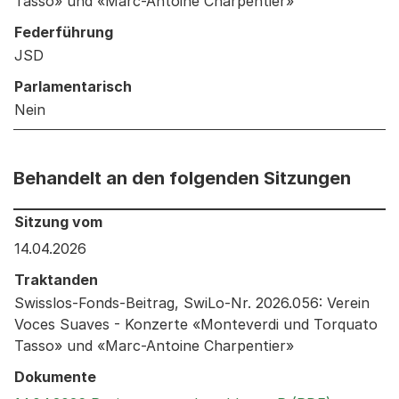
Tasso» und «Marc-Antoine Charpentier»
Federführung
JSD
Parlamentarisch
Nein
Behandelt an den folgenden Sitzungen
Behandelt an den folgenden Sitzungen: Informationen 
Sitzung vom
14.04.2026
Traktanden
Swisslos-Fonds-Beitrag, SwiLo-Nr. 2026.056: Verein
Voces Suaves - Konzerte «Monteverdi und Torquato
Tasso» und «Marc-Antoine Charpentier»
Dokumente