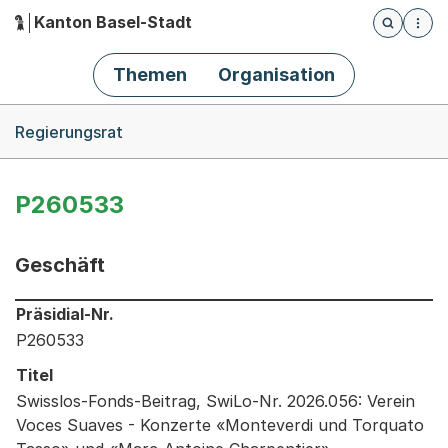
Kanton Basel-Stadt
Öffnet die
(Dieser Link führt zur Startseite)
Hauptnavigation
Themen
Organisation
Breadcrumb-Navigation
Regierungsrat
P260533
Geschäft
Informationen zum Ausgewählten Geschäft
Präsidial-Nr.
P260533
Titel
Swisslos-Fonds-Beitrag, SwiLo-Nr. 2026.056: Verein
Voces Suaves - Konzerte «Monteverdi und Torquato