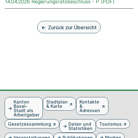
Externer 
14.04.2026 Regierungsratsbeschluss - P (PDF)
Zurück zur Übersicht
Fusszeile
Kanton
Stadtplan
Kontakte
Basel-
& Karte
&
Stadt als
Adressen
Arbeitgeber
Gesetzessammlung
Daten und
Tourismus
Statistiken
Veranstaltungen
Publikationen
Medien