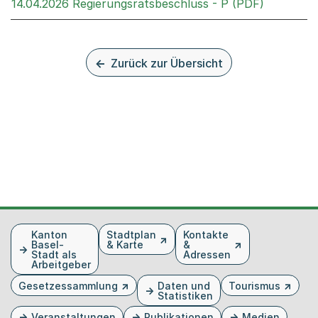
Externer 
14.04.2026 Regierungsratsbeschluss - P (PDF)
Zurück zur Übersicht
Fusszeile
Kanton
Stadtplan
Kontakte
Basel-
& Karte
&
Stadt als
Adressen
Arbeitgeber
Gesetzessammlung
Daten und
Tourismus
Statistiken
Veranstaltungen
Publikationen
Medien