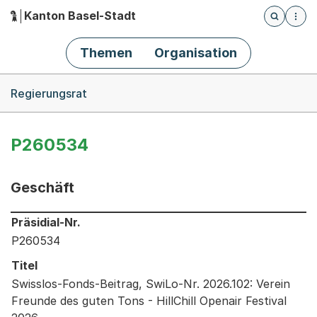
Kanton Basel-Stadt
Öffnet die
(Dieser Link führt zur Startseite)
Hauptnavigation
Themen
Organisation
Breadcrumb-Navigation
Regierungsrat
P260534
Geschäft
Informationen zum Ausgewählten Geschäft
Präsidial-Nr.
P260534
Titel
Swisslos-Fonds-Beitrag, SwiLo-Nr. 2026.102: Verein
Freunde des guten Tons - HillChill Openair Festival