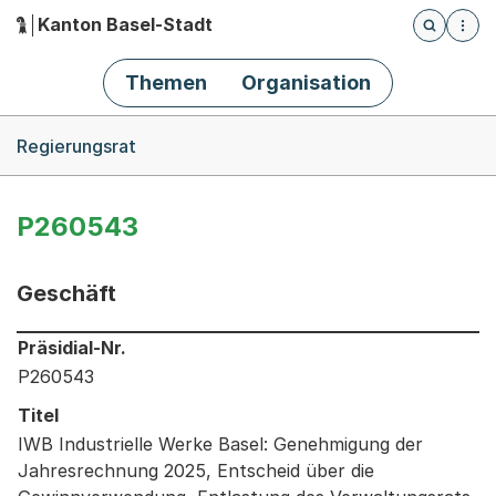
Kanton Basel-Stadt
Öffnet die
(Dieser Link führt zur Startseite)
Hauptnavigation
Themen
Organisation
Breadcrumb-Navigation
Regierungsrat
P260543
Geschäft
Informationen zum Ausgewählten Geschäft
Präsidial-Nr.
P260543
Titel
IWB Industrielle Werke Basel: Genehmigung der
Jahresrechnung 2025, Entscheid über die