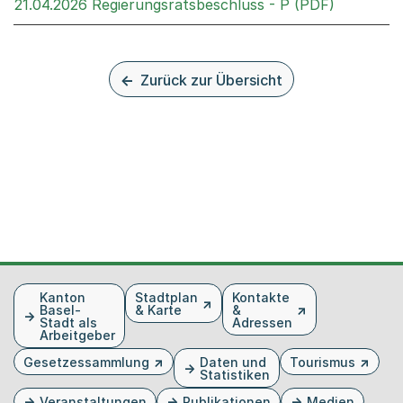
Externer 
21.04.2026 Regierungsratsbeschluss - P (PDF)
Zurück zur Übersicht
Fusszeile
Kanton
Stadtplan
Kontakte
Basel-
& Karte
&
Stadt als
Adressen
Arbeitgeber
Gesetzessammlung
Daten und
Tourismus
Statistiken
Veranstaltungen
Publikationen
Medien