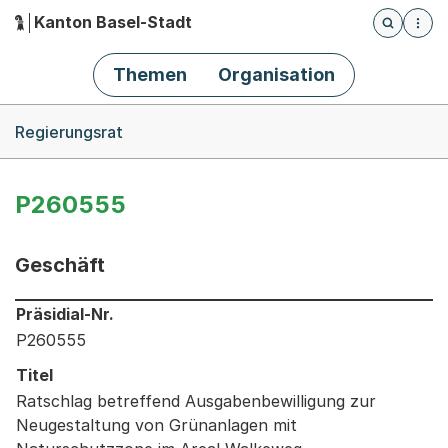
Kanton Basel-Stadt
Öffnet die
(Dieser Link führt zur Startseite)
Hauptnavigation
Themen
Organisation
Breadcrumb-Navigation
Regierungsrat
P260555
Geschäft
Informationen zum Ausgewählten Geschäft
Präsidial-Nr.
P260555
Titel
Ratschlag betreffend Ausgabenbewilligung zur
Neugestaltung von Grünanlagen mit