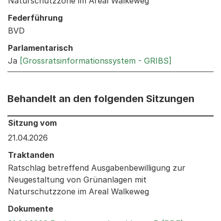
Naturschutzzone im Areal Walkeweg
Federführung
BVD
Parlamentarisch
Ja
[Grossratsinformationssystem - GRIBS]
Behandelt an den folgenden Sitzungen
Behandelt an den folgenden Sitzungen: Informationen 
Sitzung vom
21.04.2026
Traktanden
Ratschlag betreffend Ausgabenbewilligung zur
Neugestaltung von Grünanlagen mit
Naturschutzzone im Areal Walkeweg
Dokumente