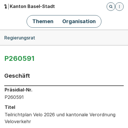
Kanton Basel-Stadt
Öffnet die
(Dieser Link führt zur Startseite)
Hauptnavigation
Themen
Organisation
Breadcrumb-Navigation
Regierungsrat
P260591
Geschäft
Informationen zum Ausgewählten Geschäft
Präsidial-Nr.
P260591
Titel
Teilrichtplan Velo 2026 und kantonale Verordnung
Veloverkehr