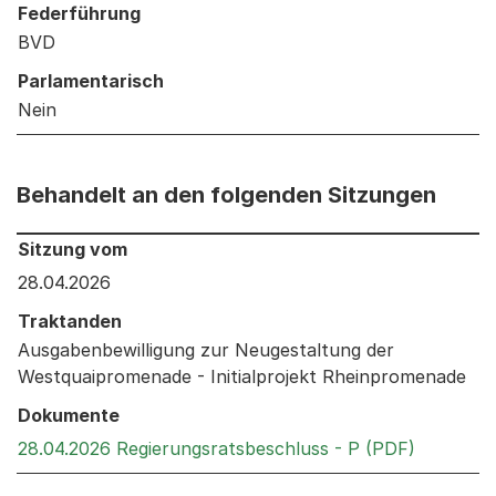
Federführung
BVD
Parlamentarisch
Nein
Behandelt an den folgenden Sitzungen
Behandelt an den folgenden Sitzungen: Informationen 
Sitzung vom
28.04.2026
Traktanden
Ausgabenbewilligung zur Neugestaltung der
Westquaipromenade - Initialprojekt Rheinpromenade
Dokumente
Externer 
28.04.2026 Regierungsratsbeschluss - P (PDF)