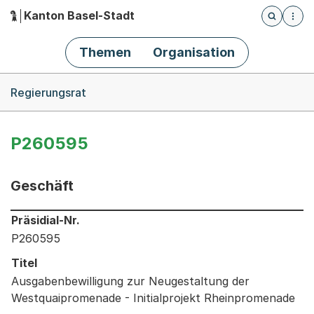
Kanton Basel-Stadt
Öffnet die
(Dieser Link führt zur Startseite)
Hauptnavigation
Themen
Organisation
Breadcrumb-Navigation
Regierungsrat
P260595
Geschäft
Informationen zum Ausgewählten Geschäft
Präsidial-Nr.
P260595
Titel
Ausgabenbewilligung zur Neugestaltung der
Westquaipromenade - Initialprojekt Rheinpromenade