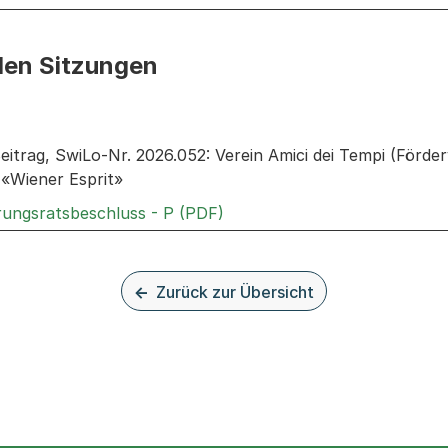
den Sitzungen
n: Informationen zu den Sitzungen zum Geschäft
eitrag, SwiLo-Nr. 2026.052: Verein Amici dei Tempi (Förd
 «Wiener Esprit»
Externer Link, wird in einem
rungsratsbeschluss - P (PDF)
Zurück zur Übersicht