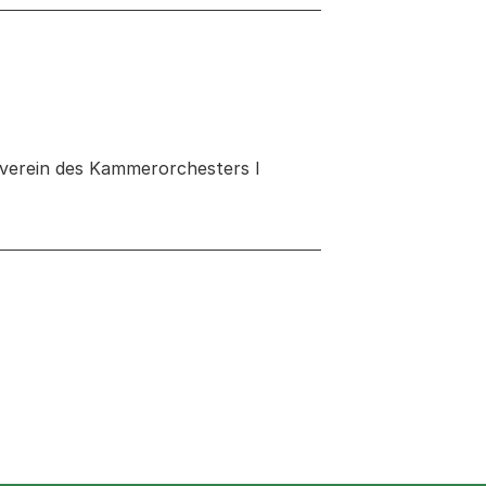
erverein des Kammerorchesters I
 neuen Tab oder Fenster geöffnet