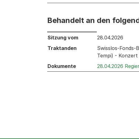
Behandelt an den folgen
Behandelt an den folgenden Sitzunge
Sitzung vom
28.04.2026
Traktanden
Swisslos-Fonds-B
Tempi) - Konzert
Dokumente
28.04.2026 Regie