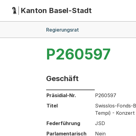
Kanton Basel-Stadt
Hauptnavigation
(Dieser Link führt zur Startseite)
Breadcrumb-Navigation
Regierungsrat
P260597
Geschäft
Informationen zum Ausgewählten Ges
Präsidial-Nr.
P260597
Titel
Swisslos-Fonds-B
Tempi) - Konzert
Federführung
JSD
Parlamentarisch
Nein