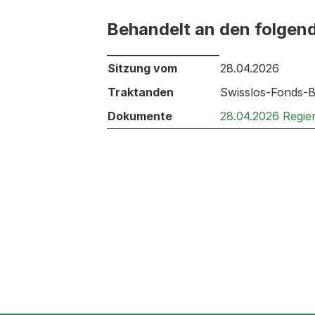
Behandelt an den folgen
Behandelt an den folgenden Sitzunge
Sitzung vom
28.04.2026
Traktanden
Swisslos-Fonds-B
Dokumente
28.04.2026 Regie