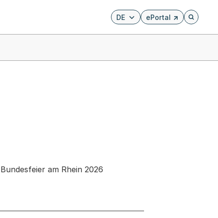
DE
ePortal
Externer Link, wird i
Öffnet di
- Bundesfeier am Rhein 2026