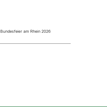
- Bundesfeier am Rhein 2026
 neuen Tab oder Fenster geöffnet