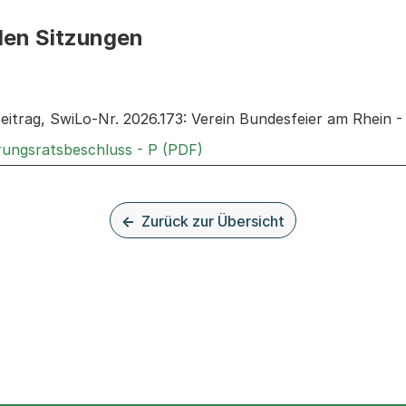
den Sitzungen
n: Informationen zu den Sitzungen zum Geschäft
eitrag, SwiLo-Nr. 2026.173: Verein Bundesfeier am Rhein 
Externer Link, wird in einem
rungsratsbeschluss - P (PDF)
Zurück zur Übersicht