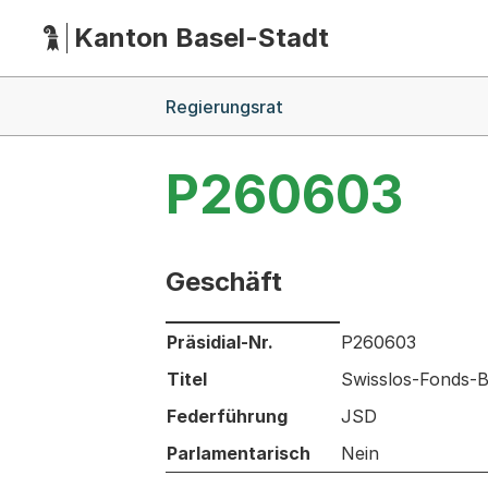
Kanton Basel-Stadt
Hauptnavigation
(Dieser Link führt zur Startseite)
Breadcrumb-Navigation
Regierungsrat
P260603
Geschäft
Informationen zum Ausgewählten Ges
Präsidial-Nr.
P260603
Titel
Swisslos-Fonds-B
Federführung
JSD
Parlamentarisch
Nein