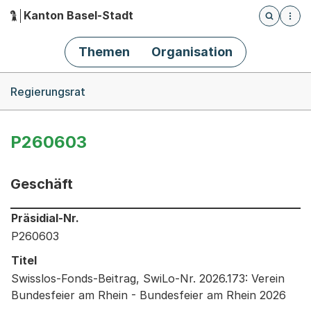
Kanton Basel-Stadt
Öffnet die
(Dieser Link führt zur Startseite)
Hauptnavigation
Themen
Organisation
Breadcrumb-Navigation
Regierungsrat
P260603
Geschäft
Informationen zum Ausgewählten Geschäft
Präsidial-Nr.
P260603
Titel
Swisslos-Fonds-Beitrag, SwiLo-Nr. 2026.173: Verein
Bundesfeier am Rhein - Bundesfeier am Rhein 2026