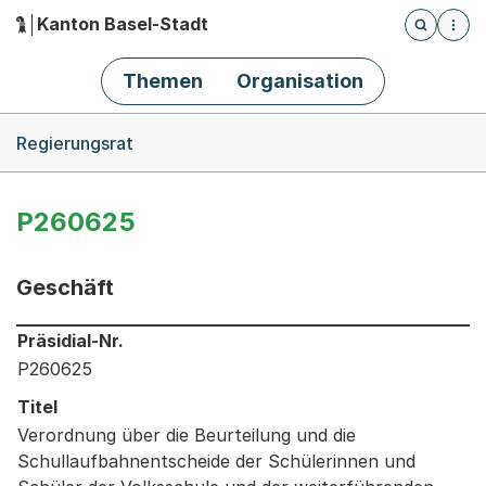
Kanton Basel-Stadt
Öffnet die
(Dieser Link führt zur Startseite)
Hauptnavigation
Themen
Organisation
Breadcrumb-Navigation
Regierungsrat
P260625
Geschäft
Informationen zum Ausgewählten Geschäft
Präsidial-Nr.
P260625
Titel
Verordnung über die Beurteilung und die
Schullaufbahnentscheide der Schülerinnen und