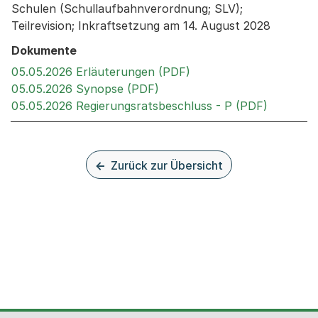
Schulen (Schullaufbahnverordnung; SLV);
Teilrevision; Inkraftsetzung am 14. August 2028
Dokumente
Externer Link, wird in
05.05.2026 Erläuterungen (PDF)
Externer Link, wird in einem
05.05.2026 Synopse (PDF)
Externer 
05.05.2026 Regierungsratsbeschluss - P (PDF)
Zurück zur Übersicht