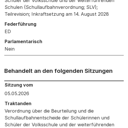
Schüler der Volksschule und der weiterführenden
Schulen (Schullaufbahnverordnung; SLV);
Teilrevision; Inkraftsetzung am 14. August 2028
Federführung
ED
Parlamentarisch
Nein
Behandelt an den folgenden Sitzungen
Behandelt an den folgenden Sitzungen: Informationen 
Sitzung vom
05.05.2026
Traktanden
Verordnung über die Beurteilung und die
Schullaufbahnentscheide der Schülerinnen und
Schüler der Volksschule und der weiterführenden