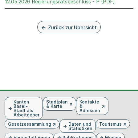
Externer 
12.05.2026 Regierungsratsbeschluss - P (PDF)
Zurück zur Übersicht
Fusszeile
Kanton
Stadtplan
Kontakte
Basel-
& Karte
&
Stadt als
Adressen
Arbeitgeber
Gesetzessammlung
Daten und
Tourismus
Statistiken
Veranstaltungen
Publikationen
Medien