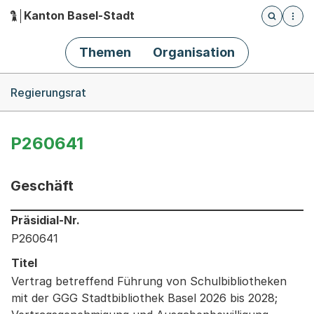
Kanton Basel-Stadt
Öffnet die
(Dieser Link führt zur Startseite)
Hauptnavigation
Themen
Organisation
Breadcrumb-Navigation
Regierungsrat
P260641
Geschäft
Informationen zum Ausgewählten Geschäft
Präsidial-Nr.
P260641
Titel
Vertrag betreffend Führung von Schulbibliotheken
mit der GGG Stadtbibliothek Basel 2026 bis 2028;