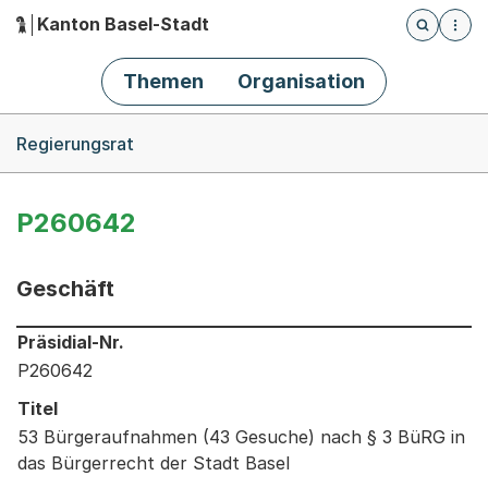
Kanton Basel-Stadt
Öffnet die
(Dieser Link führt zur Startseite)
Hauptnavigation
Themen
Organisation
Breadcrumb-Navigation
Regierungsrat
P260642
Geschäft
Informationen zum Ausgewählten Geschäft
Präsidial-Nr.
P260642
Titel
53 Bürgeraufnahmen (43 Gesuche) nach § 3 BüRG in
das Bürgerrecht der Stadt Basel