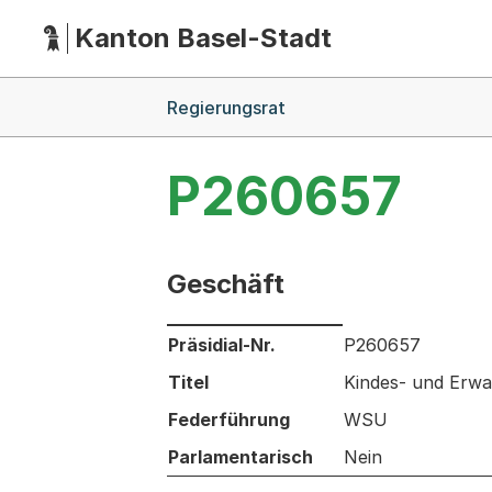
Kanton Basel-Stadt
Hauptnavigation
(Dieser Link führt zur Startseite)
Breadcrumb-Navigation
Regierungsrat
P260657
Geschäft
Informationen zum Ausgewählten Ges
Präsidial-Nr.
P260657
Titel
Kindes- und Erwa
Federführung
WSU
Parlamentarisch
Nein