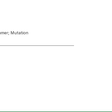
mmer; Mutation
 neuen Tab oder Fenster geöffnet