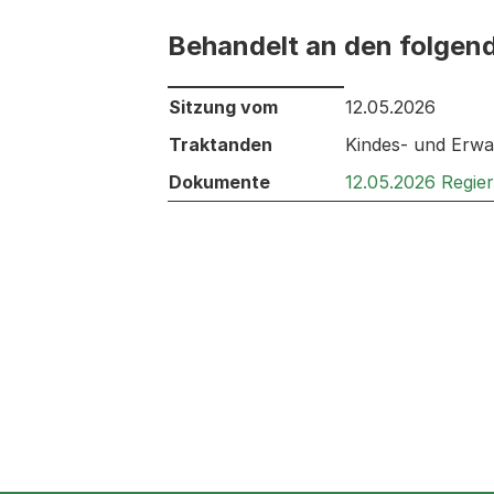
Behandelt an den folgen
Behandelt an den folgenden Sitzunge
Sitzung vom
12.05.2026
Traktanden
Kindes- und Erwa
Dokumente
12.05.2026 Regie