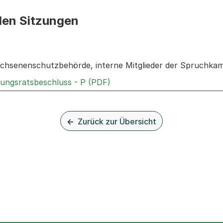
den Sitzungen
n: Informationen zu den Sitzungen zum Geschäft
chsenenschutzbehörde, interne Mitglieder der Spruchka
Externer Link, wird in einem
rungsratsbeschluss - P (PDF)
Zurück zur Übersicht