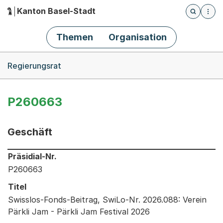
Kanton Basel-Stadt
Öffnet die
(Dieser Link führt zur Startseite)
Hauptnavigation
Themen
Organisation
Breadcrumb-Navigation
Regierungsrat
P260663
Geschäft
Informationen zum Ausgewählten Geschäft
Präsidial-Nr.
P260663
Titel
Swisslos-Fonds-Beitrag, SwiLo-Nr. 2026.088: Verein
Pärkli Jam - Pärkli Jam Festival 2026