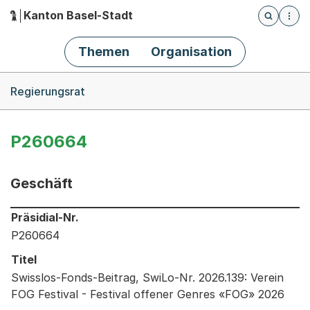
Kanton Basel-Stadt
Öffnet die
(Dieser Link führt zur Startseite)
Hauptnavigation
Themen
Organisation
Breadcrumb-Navigation
Regierungsrat
P260664
Geschäft
Informationen zum Ausgewählten Geschäft
Präsidial-Nr.
P260664
Titel
Swisslos-Fonds-Beitrag, SwiLo-Nr. 2026.139: Verein
FOG Festival - Festival offener Genres «FOG» 2026