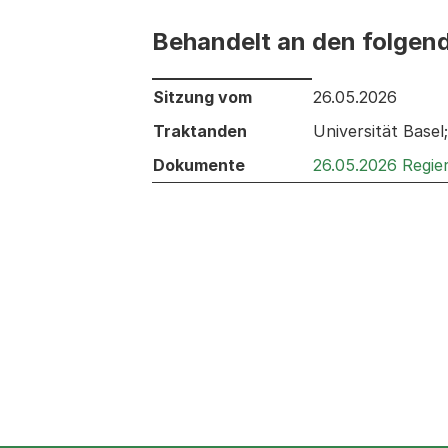
Behandelt an den folgen
Behandelt an den folgenden Sitzunge
Sitzung vom
26.05.2026
Traktanden
Universität Bas
Dokumente
26.05.2026 Regie