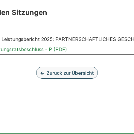
den Sitzungen
n: Informationen zu den Sitzungen zum Geschäft
el; Leistungsbericht 2025; PARTNERSCHAFTLICHES GESC
Externer Link, wird in einem
rungsratsbeschluss - P (PDF)
Zurück zur Übersicht