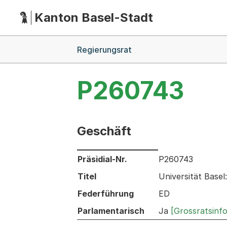
Kanton Basel-Stadt
Hauptnavigation
(Dieser Link führt zur Startseite)
Breadcrumb-Navigation
Regierungsrat
P260743
Geschäft
Informationen zum Ausgewählten Ges
Präsidial-Nr.
P260743
Titel
Universität Bas
Federführung
ED
Parlamentarisch
Ja
[Grossratsinf