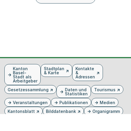
Fusszeile
Kanton
Stadtplan
Kontakte
Basel-
& Karte
&
Stadt als
Adressen
Arbeitgeber
Gesetzessammlung
Daten und
Tourismus
Statistiken
Veranstaltungen
Publikationen
Medien
Kantonsblatt
Bilddatenbank
Organigramm
Gebärdensprache
Externer Link, wird in einem neuen Tab oder Fenster 
Externer Link, wird in einem neuen Tab oder Fe
Externer Link, wird in einem neuen Tab od
Externer Link, wird in einem neuen Tab 
Externer Link, wird in einem neuen 
Twitter
Facebook
Instagram
Youtube
Linkedin