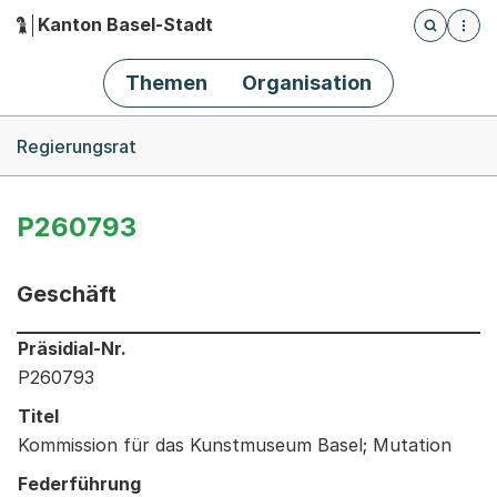
Kanton Basel-Stadt
Öffnet die
(Dieser Link führt zur Startseite)
Hauptnavigation
Themen
Organisation
Breadcrumb-Navigation
Regierungsrat
P260793
Geschäft
Informationen zum Ausgewählten Geschäft
Präsidial-Nr.
P260793
Titel
Kommission für das Kunstmuseum Basel; Mutation
Federführung