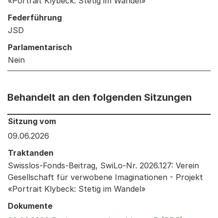
«Portrait Klybeck: Stetig im Wandel»
Federführung
JSD
Parlamentarisch
Nein
Behandelt an den folgenden Sitzungen
Behandelt an den folgenden Sitzungen: Informationen 
Sitzung vom
09.06.2026
Traktanden
Swisslos-Fonds-Beitrag, SwiLo-Nr. 2026.127: Verein
Gesellschaft für verwobene Imaginationen - Projekt
«Portrait Klybeck: Stetig im Wandel»
Dokumente