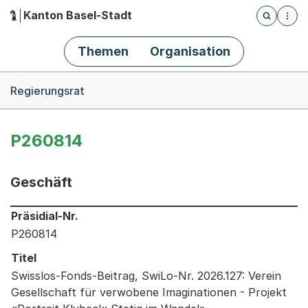
Kanton Basel-Stadt
Öffnet die
(Dieser Link führt zur Startseite)
Hauptnavigation
Themen
Organisation
Breadcrumb-Navigation
Regierungsrat
P260814
Geschäft
Informationen zum Ausgewählten Geschäft
Präsidial-Nr.
P260814
Titel
Swisslos-Fonds-Beitrag, SwiLo-Nr. 2026.127: Verein
Gesellschaft für verwobene Imaginationen - Projekt