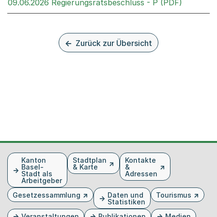
Externer 
09.06.2026 Regierungsratsbeschluss - P (PDF)
Zurück zur Übersicht
Fusszeile
Kanton
Stadtplan
Kontakte
Basel-
& Karte
&
Stadt als
Adressen
Arbeitgeber
Gesetzessammlung
Daten und
Tourismus
Statistiken
Veranstaltungen
Publikationen
Medien