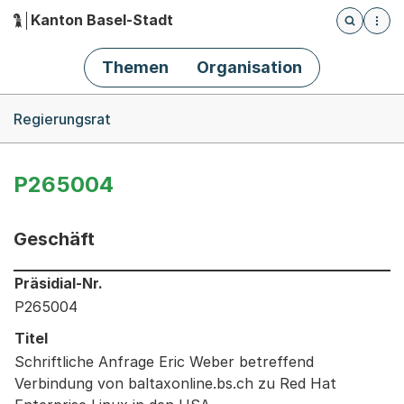
Kanton Basel-Stadt
Öffnet die
(Dieser Link führt zur Startseite)
Hauptnavigation
Themen
Organisation
Breadcrumb-Navigation
Regierungsrat
P265004
Geschäft
Informationen zum Ausgewählten Geschäft
Präsidial-Nr.
P265004
Titel
Schriftliche Anfrage Eric Weber betreffend
Verbindung von baltaxonline.bs.ch zu Red Hat