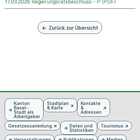
Externer 
17.03.2026 Regierungsratsbeschluss - P (PDF)
Zurück zur Übersicht
Fusszeile
Kanton
Stadtplan
Kontakte
Basel-
& Karte
&
Stadt als
Adressen
Arbeitgeber
Gesetzessammlung
Daten und
Tourismus
Statistiken
Veranstaltungen
Publikationen
Medien