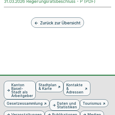
Externer 
31.03.2026 Regierungsratsbeschluss - P (PDF)
Zurück zur Übersicht
Fusszeile
Kanton
Stadtplan
Kontakte
Basel-
& Karte
&
Stadt als
Adressen
Arbeitgeber
Gesetzessammlung
Daten und
Tourismus
Statistiken
Veranstaltungen
Publikationen
Medien