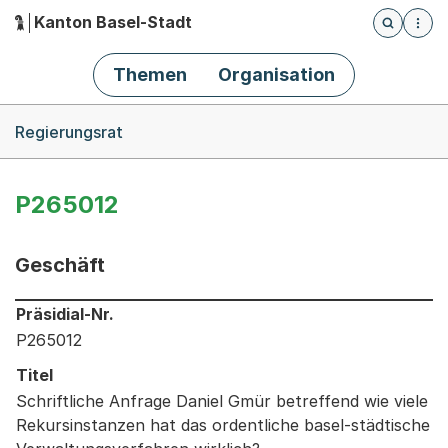
Kanton Basel-Stadt
Öffnet die
(Dieser Link führt zur Startseite)
Hauptnavigation
Themen
Organisation
Breadcrumb-Navigation
Regierungsrat
P265012
Geschäft
Informationen zum Ausgewählten Geschäft
Präsidial-Nr.
P265012
Titel
Schriftliche Anfrage Daniel Gmür betreffend wie viele
Rekursinstanzen hat das ordentliche basel-städtische