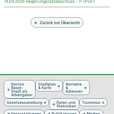
Externer 
14.04.2026 Regierungsratsbeschluss - P (PDF)
Zurück zur Übersicht
Fusszeile
Kanton
Stadtplan
Kontakte
Basel-
& Karte
&
Stadt als
Adressen
Arbeitgeber
Gesetzessammlung
Daten und
Tourismus
Statistiken
Veranstaltungen
Publikationen
Medien