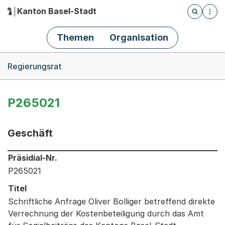
Kanton Basel-Stadt
Öffnet die
(Dieser Link führt zur Startseite)
Hauptnavigation
Themen
Organisation
Breadcrumb-Navigation
Regierungsrat
P265021
Geschäft
Informationen zum Ausgewählten Geschäft
Präsidial-Nr.
P265021
Titel
Schriftliche Anfrage Oliver Bolliger betreffend direkte
Verrechnung der Kostenbeteiligung durch das Amt