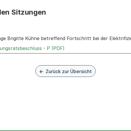
den Sitzungen
n: Informationen zu den Sitzungen zum Geschäft
age Brigitte Kühne betreffend Fortschritt bei der Elektrif
Externer Link, wird in einem
rungsratsbeschluss - P (PDF)
Zurück zur Übersicht