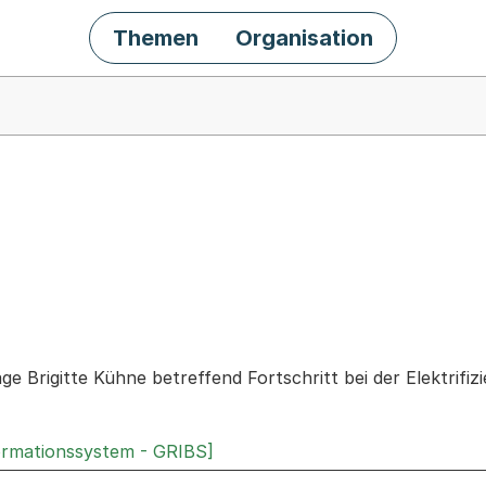
Themen
Organisation
chäft
age Brigitte Kühne betreffend Fortschritt bei der Elektrif
ormationssystem - GRIBS]