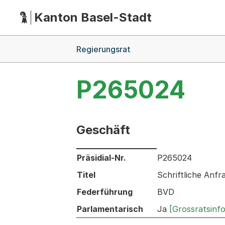
Kanton Basel-Stadt
Hauptnavigation
(Dieser Link führt zur Startseite)
Breadcrumb-Navigation
Regierungsrat
P265024
Geschäft
Informationen zum Ausgewählten Ges
Präsidial-Nr.
P265024
Titel
Schriftliche Anfr
Federführung
BVD
Parlamentarisch
Ja
[Grossratsinf