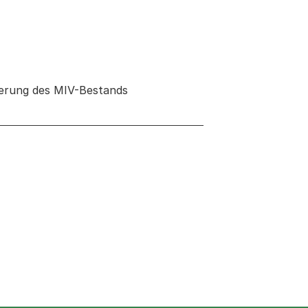
izierung des MIV-Bestands
 neuen Tab oder Fenster geöffnet