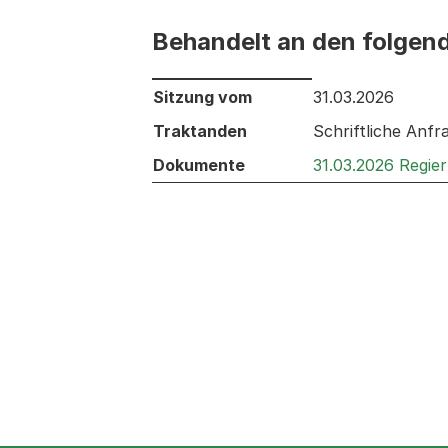
Behandelt an den folgen
Behandelt an den folgenden Sitzunge
Sitzung vom
31.03.2026
Traktanden
Schriftliche Anfr
Dokumente
31.03.2026 Regie