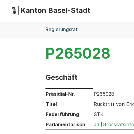
Kanton Basel-Stadt
Hauptnavigation
(Dieser Link führt zur Startseite)
Breadcrumb-Navigation
Regierungsrat
P265028
Geschäft
Informationen zum Ausgewählten Ges
Präsidial-Nr.
P265028
Titel
Rücktritt von Eri
Federführung
STK
Parlamentarisch
Ja
[Grossratsinf