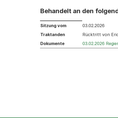
Behandelt an den folgen
Behandelt an den folgenden Sitzunge
Sitzung vom
03.02.2026
Traktanden
Rücktritt von Eri
Dokumente
03.02.2026 Regie