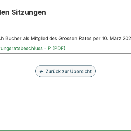
den Sitzungen
n: Informationen zu den Sitzungen zum Geschäft
ch Bucher als Mitglied des Grossen Rates per 10. März 20
Externer Link, wird in einem
rungsratsbeschluss - P (PDF)
Zurück zur Übersicht