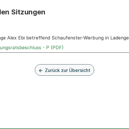
den Sitzungen
n: Informationen zu den Sitzungen zum Geschäft
rage Alex Ebi betreffend Schaufenster-Werbung in Ladeng
Externer Link, wird in einem
rungsratsbeschluss - P (PDF)
Zurück zur Übersicht