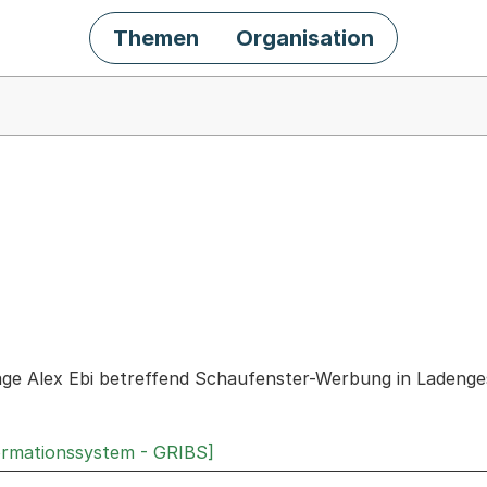
Themen
Organisation
chäft
rage Alex Ebi betreffend Schaufenster-Werbung in Ladeng
ormationssystem - GRIBS]