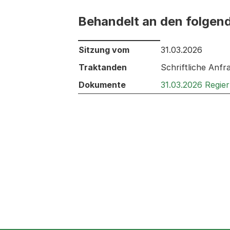
Behandelt an den folgen
Behandelt an den folgenden Sitzunge
Sitzung vom
31.03.2026
Traktanden
Schriftliche Anf
Dokumente
31.03.2026 Regie