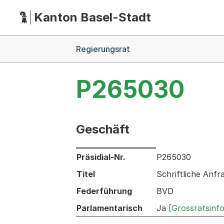
Kanton Basel-Stadt
Hauptnavigation
(Dieser Link führt zur Startseite)
Breadcrumb-Navigation
Regierungsrat
P265030
Geschäft
Informationen zum Ausgewählten Ges
Präsidial-Nr.
P265030
Titel
Schriftliche Anf
Federführung
BVD
Parlamentarisch
Ja
[Grossratsinf