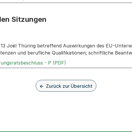
den Sitzungen
n: Informationen zu den Sitzungen zum Geschäft
r. 13 Joël Thüring betreffend Auswirkungen des EU-Unterwe
enzen und berufliche Qualifikationen; schriftliche Beant
Externer Link, wird in einem
rungsratsbeschluss - P (PDF)
Zurück zur Übersicht