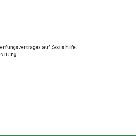
rfungsvertrages auf Sozialhilfe,
wortung
 neuen Tab oder Fenster geöffnet