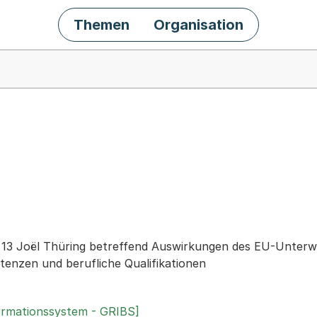
Themen
Organisation
chäft
r. 13 Joël Thüring betreffend Auswirkungen des EU-Unterwe
enzen und berufliche Qualifikationen
ormationssystem - GRIBS]