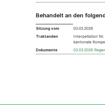
Behandelt an den folgen
Behandelt an den folgenden Sitzunge
Sitzung vom
03.03.2026
Traktanden
Interpellation N
kantonale Kompet
Dokumente
03.03.2026 Regie