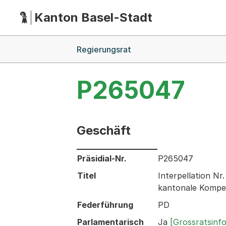
Kanton Basel-Stadt
Hauptnavigation
(Dieser Link führt zur Startseite)
Breadcrumb-Navigation
Regierungsrat
P265047
Geschäft
Informationen zum Ausgewählten Ges
Präsidial-Nr.
P265047
Titel
Interpellation N
kantonale Kompet
Federführung
PD
Parlamentarisch
Ja
[Grossratsinf