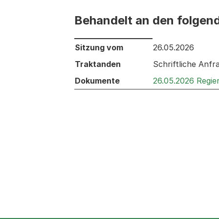
Behandelt an den folgen
Behandelt an den folgenden Sitzunge
Sitzung vom
26.05.2026
Traktanden
Schriftliche Anfr
Dokumente
26.05.2026 Regie