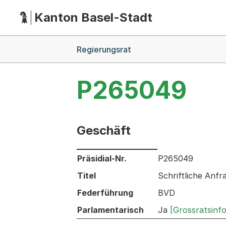
Kanton Basel-Stadt
Hauptnavigation
(Dieser Link führt zur Startseite)
Breadcrumb-Navigation
Regierungsrat
P265049
Geschäft
Informationen zum Ausgewählten Ges
Präsidial-Nr.
P265049
Titel
Schriftliche Anfr
Federführung
BVD
Parlamentarisch
Ja
[Grossratsinf