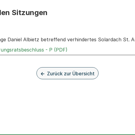
den Sitzungen
n: Informationen zu den Sitzungen zum Geschäft
age Daniel Albietz betreffend verhindertes Solardach St.
Externer Link, wird in einem
rungsratsbeschluss - P (PDF)
Zurück zur Übersicht