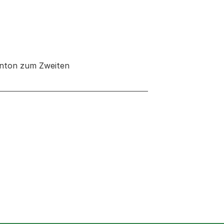
 Anton zum Zweiten
 neuen Tab oder Fenster geöffnet