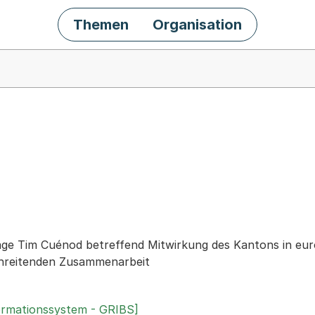
Themen
Organisation
chäft
rage Tim Cuénod betreffend Mitwirkung des Kantons in euro
hreitenden Zusammenarbeit
ormationssystem - GRIBS]