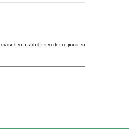
päischen Institutionen der regionalen
 neuen Tab oder Fenster geöffnet