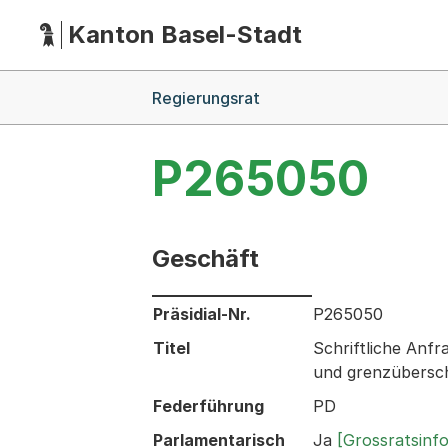
Kanton Basel-Stadt
Hauptnavigation
(Dieser Link führt zur Startseite)
Breadcrumb-Navigation
Regierungsrat
P265050
Geschäft
Informationen zum Ausgewählten Ges
Präsidial-Nr.
P265050
Titel
Schriftliche Anf
und grenzübersc
Federführung
PD
Parlamentarisch
Ja
[Grossratsinf