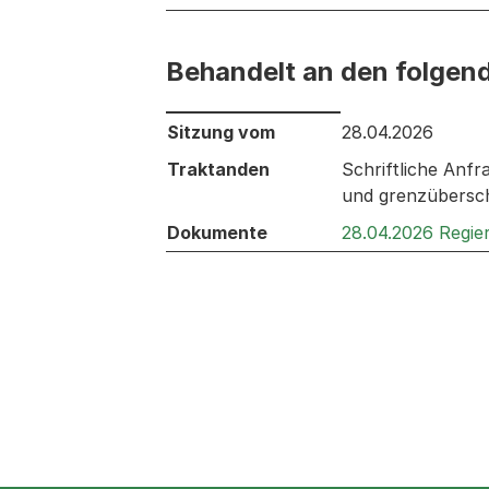
Behandelt an den folgen
Behandelt an den folgenden Sitzunge
Sitzung vom
28.04.2026
Traktanden
Schriftliche Anf
und grenzübersc
Dokumente
28.04.2026 Regie