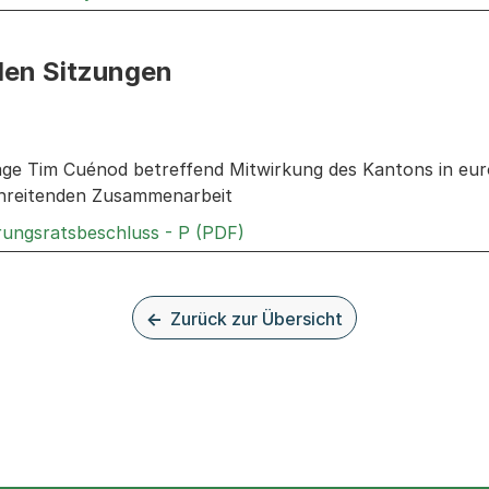
den Sitzungen
n: Informationen zu den Sitzungen zum Geschäft
rage Tim Cuénod betreffend Mitwirkung des Kantons in euro
hreitenden Zusammenarbeit
Externer Link, wird in einem
rungsratsbeschluss - P (PDF)
Zurück zur Übersicht