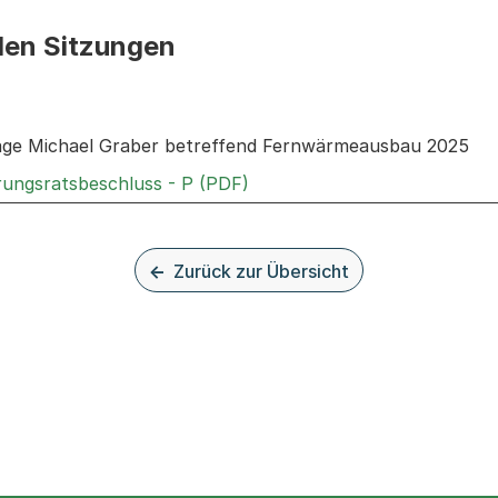
den Sitzungen
n: Informationen zu den Sitzungen zum Geschäft
rage Michael Graber betreffend Fernwärmeausbau 2025
Externer Link, wird in einem
rungsratsbeschluss - P (PDF)
Zurück zur Übersicht