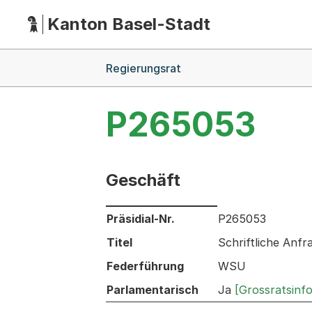
Kanton Basel-Stadt
Hauptnavigation
(Dieser Link führt zur Startseite)
Breadcrumb-Navigation
Regierungsrat
P265053
Geschäft
Informationen zum Ausgewählten Ges
Präsidial-Nr.
P265053
Titel
Schriftliche Anf
Federführung
WSU
Parlamentarisch
Ja
[Grossratsinf