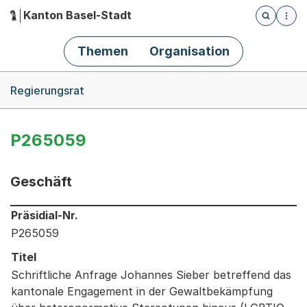
Kanton Basel-Stadt
Öffnet die
(Dieser Link führt zur Startseite)
Hauptnavigation
Themen
Organisation
Breadcrumb-Navigation
Regierungsrat
P265059
Geschäft
Informationen zum Ausgewählten Geschäft
Präsidial-Nr.
P265059
Titel
Schriftliche Anfrage Johannes Sieber betreffend das
kantonale Engagement in der Gewaltbekämpfung