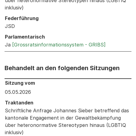
über heteronormative Stereotypen hinaus (LGBTIQ
inklusiv)
Federführung
JSD
Parlamentarisch
Ja
[Grossratsinformationssystem - GRIBS]
Behandelt an den folgenden Sitzungen
Behandelt an den folgenden Sitzungen: Informationen 
Sitzung vom
05.05.2026
Traktanden
Schriftliche Anfrage Johannes Sieber betreffend das
kantonale Engagement in der Gewaltbekämpfung
über heteronormative Stereotypen hinaus (LGBTIQ
inklusiv)