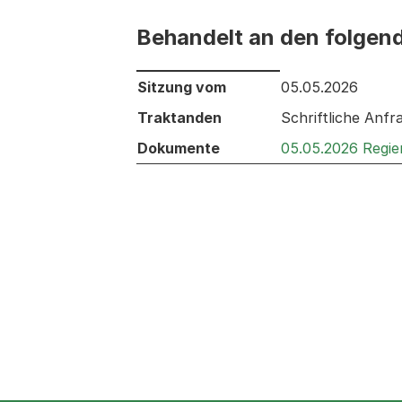
Behandelt an den folgen
Behandelt an den folgenden Sitzunge
Sitzung vom
05.05.2026
Traktanden
Schriftliche Anf
Dokumente
05.05.2026 Regie