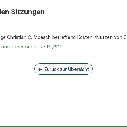
den Sitzungen
n: Informationen zu den Sitzungen zum Geschäft
rage Christian C. Moesch betreffend Kosten-/Nutzen von 
Externer Link, wird in einem
rungsratsbeschluss - P (PDF)
Zurück zur Übersicht