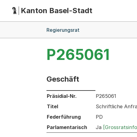
Kanton Basel-Stadt
Hauptnavigation
(Dieser Link führt zur Startseite)
Breadcrumb-Navigation
Regierungsrat
P265061
Geschäft
Informationen zum Ausgewählten Ges
Präsidial-Nr.
P265061
Titel
Schriftliche Anf
Federführung
PD
Parlamentarisch
Ja
[Grossratsinf