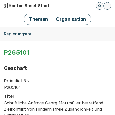
Kanton Basel-Stadt
Öffnet die
(Dieser Link führt zur Startseite)
Hauptnavigation
Themen
Organisation
Breadcrumb-Navigation
Regierungsrat
P265101
Geschäft
Informationen zum Ausgewählten Geschäft
Präsidial-Nr.
P265101
Titel
Schriftliche Anfrage Georg Mattmüller betreffend
Zielkonflikt von Hindernisfreie Zugänglichkeit und