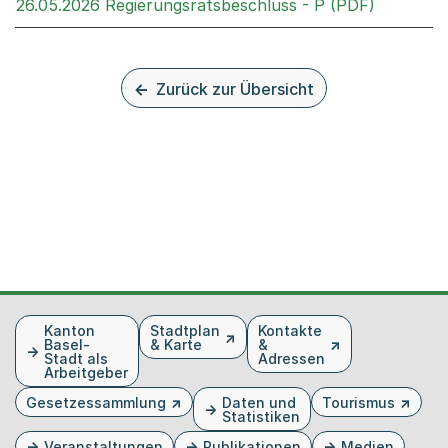
Externer 
26.05.2026 Regierungsratsbeschluss - P (PDF)
Zurück zur Übersicht
Fusszeile
Kanton
Stadtplan
Kontakte
Basel-
& Karte
&
Stadt als
Adressen
Arbeitgeber
Gesetzessammlung
Daten und
Tourismus
Statistiken
Veranstaltungen
Publikationen
Medien