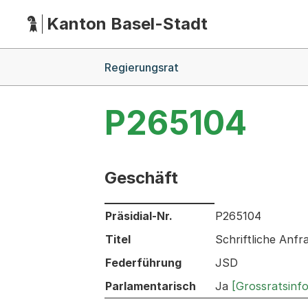
Kanton Basel-Stadt
Hauptnavigation
(Dieser Link führt zur Startseite)
Breadcrumb-Navigation
Regierungsrat
P265104
Geschäft
Informationen zum Ausgewählten Ges
Präsidial-Nr.
P265104
Titel
Schriftliche Anf
Federführung
JSD
Parlamentarisch
Ja
[Grossratsinf