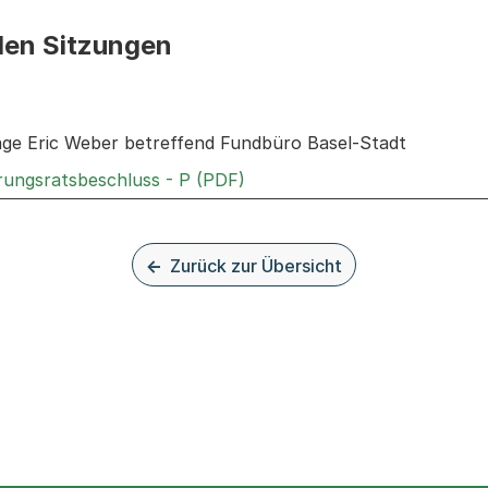
den Sitzungen
n: Informationen zu den Sitzungen zum Geschäft
rage Eric Weber betreffend Fundbüro Basel-Stadt
Externer Link, wird in einem
rungsratsbeschluss - P (PDF)
Zurück zur Übersicht