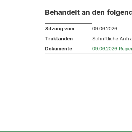
Behandelt an den folgen
Behandelt an den folgenden Sitzunge
Sitzung vom
09.06.2026
Traktanden
Schriftliche Anf
Dokumente
09.06.2026 Regie