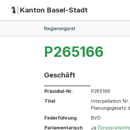
Kanton Basel-Stadt
Hauptnavigation
(Dieser Link führt zur Startseite)
Breadcrumb-Navigation
Regierungsrat
P265166
Geschäft
Informationen zum Ausgewählten Ges
Präsidial-Nr.
P265166
Titel
Interpellation N
Planungsgesetz 
Federführung
BVD
Parlamentarisch
Ja
[Grossratsinf