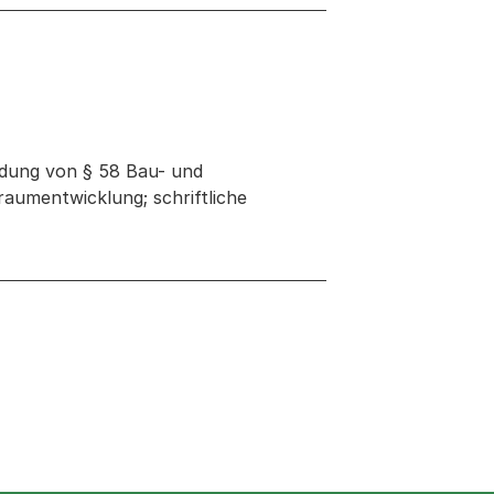
endung von § 58 Bau- und
umentwicklung; schriftliche
 neuen Tab oder Fenster geöffnet