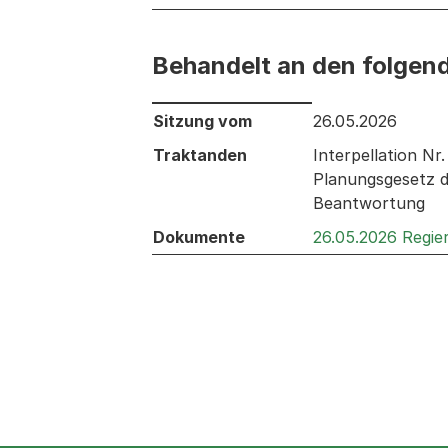
Behandelt an den folgen
Behandelt an den folgenden Sitzunge
Sitzung vom
26.05.2026
Traktanden
Interpellation N
Planungsgesetz d
Beantwortung
Dokumente
26.05.2026 Regie