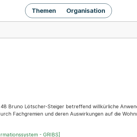
Themen
Organisation
chäft
r. 48 Bruno Lötscher-Steiger betreffend willkürliche Anw
durch Fachgremien und deren Auswirkungen auf die Woh
ormationssystem - GRIBS]