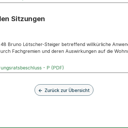
den Sitzungen
n: Informationen zu den Sitzungen zum Geschäft
r. 48 Bruno Lötscher-Steiger betreffend willkürliche Anw
urch Fachgremien und deren Auswirkungen auf die Wohnra
Externer Link, wird in einem
rungsratsbeschluss - P (PDF)
Zurück zur Übersicht