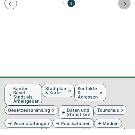
1
2
Weiter zur Seite
Weiter zur Seite
Zurück
Weiter
Fusszeile
Kanton
Stadtplan
Kontakte
Basel-
& Karte
&
Stadt als
Adressen
Arbeitgeber
Gesetzessammlung
Daten und
Tourismus
Statistiken
Veranstaltungen
Publikationen
Medien
Kantonsblatt
Bilddatenbank
Organigramm